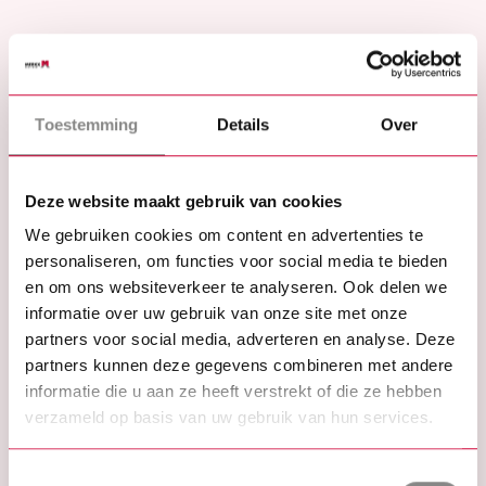
VOOR ELK PROJECT EEN OPLOSSING
Ontdek de eindeloze
Toestemming
Details
Over
mogelijkheden
Geheel vrijblijvend
Deze website maakt gebruik van cookies
Innovatieve oplossingen
We gebruiken cookies om content en advertenties te
personaliseren, om functies voor social media te bieden
Klantgerichte service
en om ons websiteverkeer te analyseren. Ook delen we
informatie over uw gebruik van onze site met onze
partners voor social media, adverteren en analyse. Deze
partners kunnen deze gegevens combineren met andere
informatie die u aan ze heeft verstrekt of die ze hebben
Offerte aanvragen
verzameld op basis van uw gebruik van hun services.
OF
Neem contact met ons op
Toestemmingsselectie