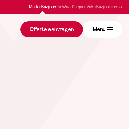
Merkx Kozijnen
De Waal Kozijnen
Vako Kozijntechniek
Offerte aanvragen
Menu