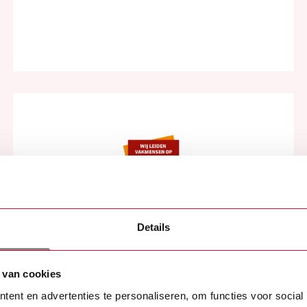
Leerbedrijf
Details
SBB beoordeelt of organisaties voldoen
aan de wettelijke criteria om als erkend
 van cookies
leerbedrijf te worden beschouwd.
ent en advertenties te personaliseren, om functies voor social
Dankzij dit certificaat kunnen wij