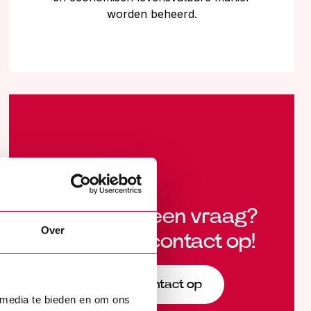
worden beheerd.
Heb je nog een vraag?
Over
Neem dan contact op!
Neem contact op
 media te bieden en om ons