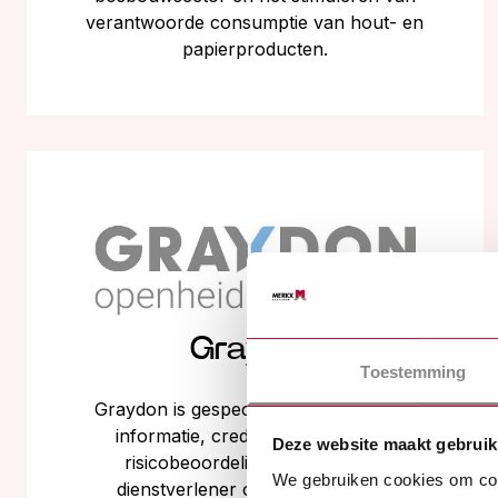
verantwoorde consumptie van hout- en
papierproducten.
Graydon
Toestemming
Graydon is gespecialiseerd in zakelijke
informatie, creditmanagement en
Deze website maakt gebruik
risicobeoordelingen. Het is een
We gebruiken cookies om cont
dienstverlener op het gebied van