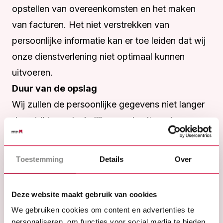
opstellen van overeenkomsten en het maken
van facturen. Het niet verstrekken van
persoonlijke informatie kan er toe leiden dat wij
onze dienstverlening niet optimaal kunnen
uitvoeren.
Duur van de opslag
Wij zullen de persoonlijke gegevens niet langer
dan strikt noodzakelijk voor de uitvoering van
onze diensten bewaren, met het in acht nemen
van wettelijke bewaartermijnen.
Toestemming
Details
Over
Recht op inzage, wijziging of verwijderen
U kunt uw verzoeken voor het inzien, wijzigen
Deze website maakt gebruik van cookies
of verwijderen van uw gegevens schriftelijk
We gebruiken cookies om content en advertenties te
richten aan info@merkzkozijnen.nl. Binnen 10
personaliseren, om functies voor social media te bieden