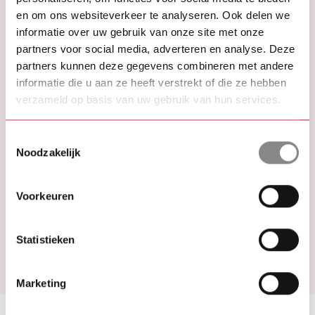
werkdagen zullen we u een reactie geven.
en om ons websiteverkeer te analyseren. Ook delen we
informatie over uw gebruik van onze site met onze
Meer informatie
partners voor social media, adverteren en analyse. Deze
Merkx Machinale Houtbewerking Dongen B.V.
partners kunnen deze gegevens combineren met andere
conformeert zich aan de richtlijnen van de AVG
informatie die u aan ze heeft verstrekt of die ze hebben
verzameld op basis van uw gebruik van hun services.
zoals door de EU en Autoriteit
Persoonsgegevens opgesteld. Voor meer
Toestemmingsselectie
informatie kunt u contact opnemen met Merkx
Noodzakelijk
Machinale Houtbewerking Dongen B.V., dhr. P.
Merkx 0162 – 314260
Voorkeuren
*Merkx Machinale Houtbewerking B.V. en aangesloten
bedrijf MPD B.V.
Statistieken
Marketing