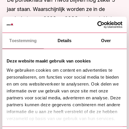
jaar staan. Waarschijnlijk worden ze in de
periode tussen 2028 en 2033 gesloopt. Het
officiële besluit over de sloop moet Tiwos nog
nemen. Hier wordt in de komende periode
Toestemming
Details
Over
onderzoek naar gedaan, in overleg met de
buurt. Het onderzoek moet uiteindelijk
Deze website maakt gebruik van cookies
duidelijkheid geven over waar de
We gebruiken cookies om content en advertenties te
(vervangende) nieuwbouw bijvoorbeeld komt.
personaliseren, om functies voor social media te bieden
Het besluit van Tiwos heeft geen invloed op
en om ons websiteverkeer te analyseren. Ook delen we
informatie over uw gebruik van onze site met onze
woningen van andere corporaties of woningen
partners voor social media, adverteren en analyse. Deze
in particulier eigendom.
partners kunnen deze gegevens combineren met andere
informatie die u aan ze heeft verstrekt of die ze hebben
verzameld op basis van uw gebruik van hun services.