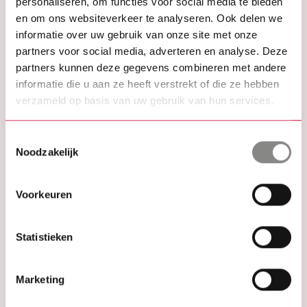
personaliseren, om functies voor social media te bieden
en om ons websiteverkeer te analyseren. Ook delen we
VOOR ELK PROJECT EEN OPLOSSING
informatie over uw gebruik van onze site met onze
Ontdek de eindeloze
partners voor social media, adverteren en analyse. Deze
partners kunnen deze gegevens combineren met andere
mogelijkheden
informatie die u aan ze heeft verstrekt of die ze hebben
Geheel vrijblijvend
verzameld op basis van uw gebruik van hun services.
Innovatieve oplossingen
Toestemmingsselectie
Noodzakelijk
Klantgerichte service
Voorkeuren
Offerte aanvragen
Statistieken
OF
Neem contact met ons op
Marketing