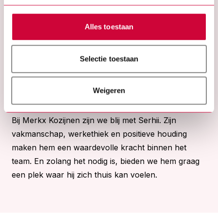
Oekraïne. Dat doet hem goed. Toch weet hij zeker
dat hij ooit wil terugkeren naar zijn vaderland. Zijn
Alles toestaan
vrouw werkt daar als verpleegkundige en zijn
kinderen willen er blijven. "Mijn roots liggen daar,
Selectie toestaan
maar wegens alle gevaren, politieke, logistieke en
andere uitdagingen in mijn thuisland blijf ik voorlopig
Weigeren
nog in Nederland werken. Ik ben dankbaar dat ik
hier een kans heb gekregen."
Bij Merkx Kozijnen zijn we blij met Serhii. Zijn
vakmanschap, werkethiek en positieve houding
maken hem een waardevolle kracht binnen het
team. En zolang het nodig is, bieden we hem graag
een plek waar hij zich thuis kan voelen.