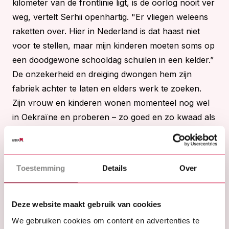
kilometer van de frontlinie ligt, is de oorlog nooit ver
weg, vertelt Serhii openhartig. "Er vliegen weleens
raketten over. Hier in Nederland is dat haast niet
voor te stellen, maar mijn kinderen moeten soms op
een doodgewone schooldag schuilen in een kelder.”
De onzekerheid en dreiging dwongen hem zijn
fabriek achter te laten en elders werk te zoeken.
Zijn vrouw en kinderen wonen momenteel nog wel
in Oekraïne en proberen – zo goed en zo kwaad als
het gaat – een normaal leven te leiden.
Poffertjeskraam
Nederland was geen onbekend terrein voor Serhii.
Toestemming
Details
Over
In 2002 werkte hij hier al eens, als ober in een
poffertjeskraam op de kermis. In die periode leerde
Deze website maakt gebruik van cookies
hij een Nederlandse man kennen, met wie hij nog
We gebruiken cookies om content en advertenties te
steeds bevriend is. Toen de oorlog uitbrak, bood zijn