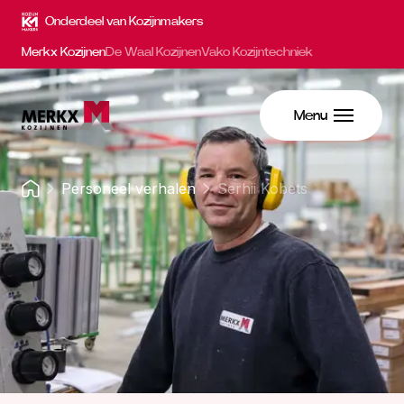
Onderdeel van Kozijnmakers
Merkx Kozijnen
De Waal Kozijnen
Vako Kozijntechniek
Menu
Personeel verhalen
Serhii Kobets