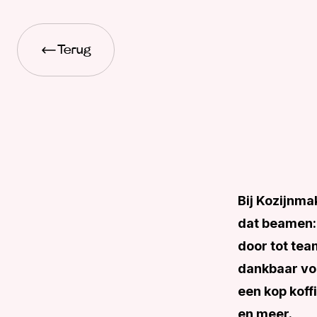
Terug
Bij Kozijnma
dat beamen: 
door tot team
dankbaar voo
een kop koff
en meer.