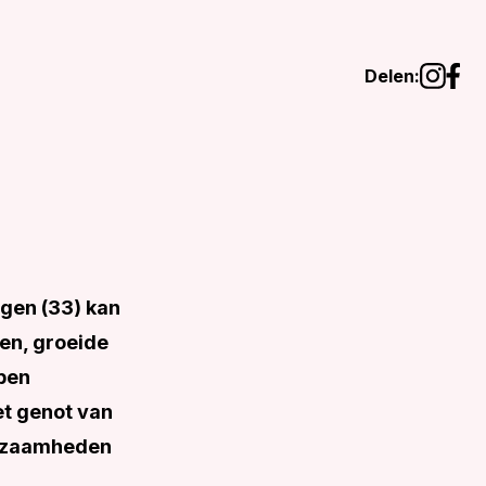
Delen:
ggen (33) kan
nen, groeide
 ben
et genot van
erkzaamheden