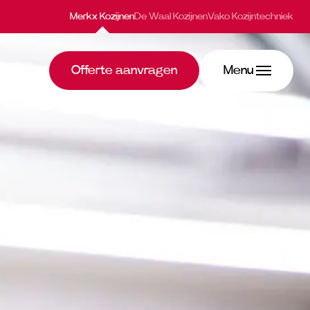
Merkx Kozijnen
De Waal Kozijnen
Vako Kozijntechniek
Offerte aanvragen
Menu